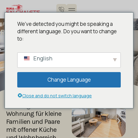
We've detected you might be speaking a
APARTMENTS
Ruka Ski Chalet 46 m²
different language. Do you want to change
to:
Für 3 + 2 Gäste
English
Change Language
Close and do not switch language
Zeitlos gestaltete
Wohnung für kleine
Familien und Paare
mit offener Küche
und Wohnbereich