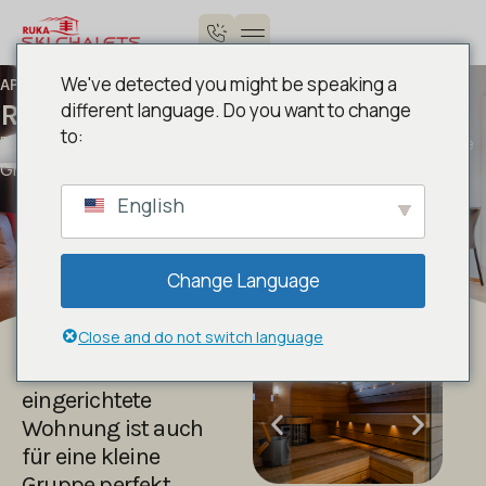
We've detected you might be speaking a
APARTMENTS
Ruka Skihütte 63/64 m²
different language. Do you want to change
to:
Diese zeitlos eingerichtete Wohnung ist auch für eine kleine
Gruppe geeignet.
English
Change Language
Close and do not switch language
Diese zeitlos
eingerichtete
Wohnung ist auch
für eine kleine
Gruppe perfekt