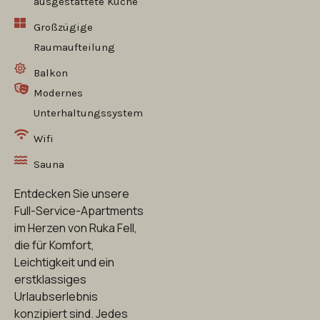
ausgestattete Küche
Großzügige
Raumaufteilung
Balkon
Modernes
Unterhaltungssystem
Wifi
Sauna
Entdecken Sie unsere
Full-Service-Apartments
im Herzen von Ruka Fell,
die für Komfort,
Leichtigkeit und ein
erstklassiges
Urlaubserlebnis
konzipiert sind. Jedes